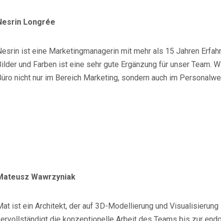
Nesrin Longrée
Nesrin ist eine Marketingmanagerin mit mehr als 15 Jahren Erfah
ilder und Farben ist eine sehr gute Ergänzung für unser Team. W
Büro nicht nur im Bereich Marketing, sondern auch im Personalw
Mateusz Wawrzyniak
at ist ein Architekt, der auf 3D-Modellierung und Visualisierung s
vervollständigt die konzeptionelle Arbeit des Teams bis zur endg