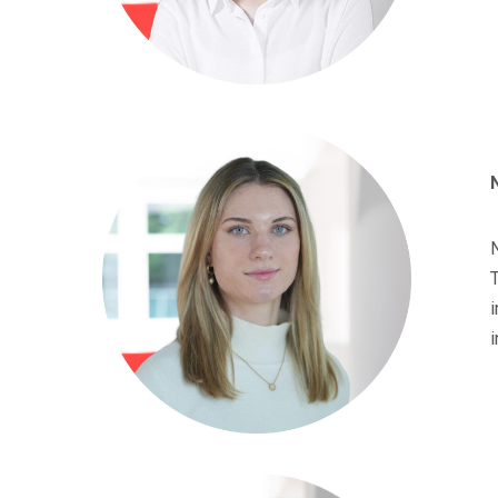
N
T
i