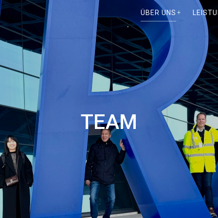
ÜBER UNS
LEIST
TING
TEAM