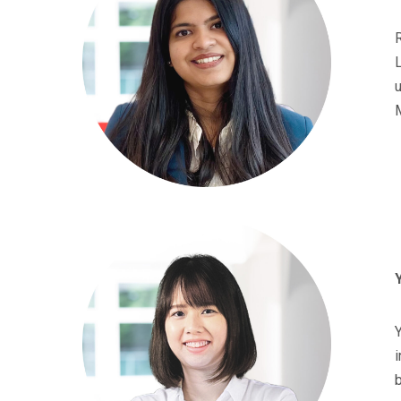
R
u
Y
i